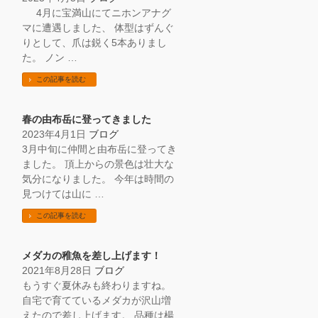
4月に宝満山にてニホンアナグ
マに遭遇しました、 体型はずんぐ
りとして、爪は鋭く5本ありまし
た。 ノン …
この記事を読む
春の由布岳に登ってきました
2023年4月1日
ブログ
3月中旬に仲間と由布岳に登ってき
ました。 頂上からの景色は壮大な
気分になりました。 今年は時間の
見つけては山に …
この記事を読む
メダカの稚魚を差し上げます！
2021年8月28日
ブログ
もうすぐ夏休みも終わりますね。
自宅で育てているメダカが沢山増
えたので差し上げます。 品種は楊