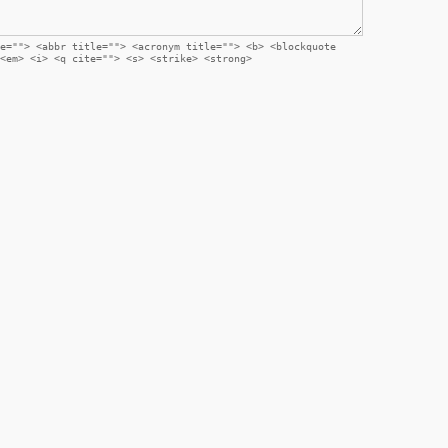
e=""> <abbr title=""> <acronym title=""> <b> <blockquote
<em> <i> <q cite=""> <s> <strike> <strong>