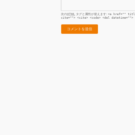
次の
HTML
タグと属性が使えます:
<a href="" titl
cite=""> <cite> <code> <del datetime=""> 