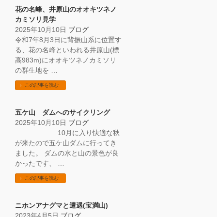
花の名峰、井原山のオオキツネノ
カミソリ見学
2025年10月10日
ブログ
令和7年8月3日に背振山系に位置す
る、花の名峰といわれる井原山(標
高983m)にオオキツネノカミソリ
の群生地を …
この記事を読む
五ケ山 ダムへのサイクリング
2025年10月10日
ブログ
10月に入り快適な秋
が来たので五ケ山ダムに行ってき
ました。 ダムの水と山の景色が良
かったです、 …
この記事を読む
ニホンアナグマと遭遇(宝満山)
2023年4月5日
ブログ